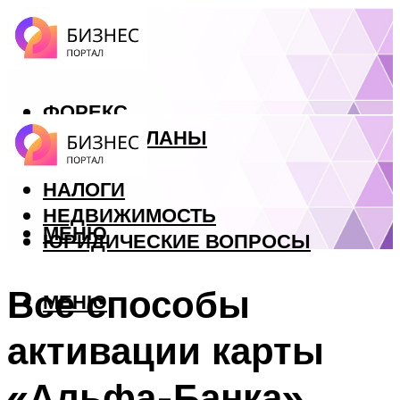
ФОРЕКС
БИЗНЕС ПЛАНЫ
КРЕДИТЫ
НАЛОГИ
НЕДВИЖИМОСТЬ
МЕНЮ
ЮРИДИЧЕСКИЕ ВОПРОСЫ
Все способы
МЕНЮ
активации карты
«Альфа-Банка»