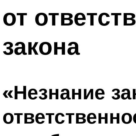
от ответст
закона
«Незнание за
ответственно