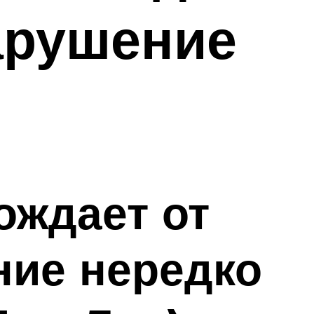
арушение
ождает от
ние нередко