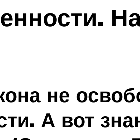
венности. Н
кона не освоб
сти. А вот зна