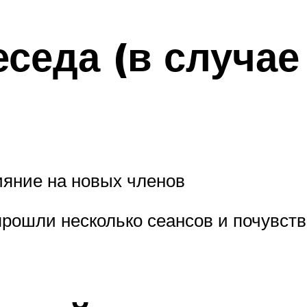
еседа (в случа
ияние на новых членов
 прошли несколько сеансов и почувст