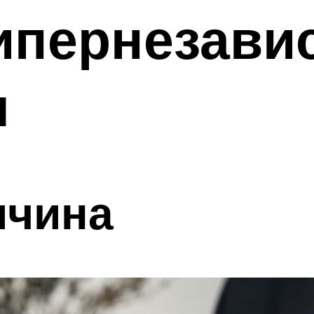
гипернезави
ы
ичина