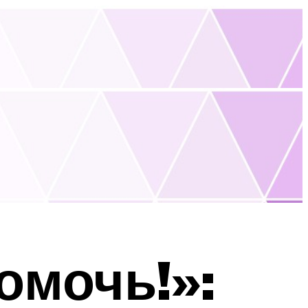
омочь!»: