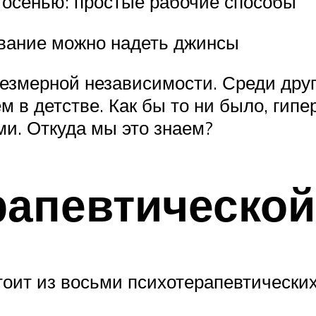
 осенью: простые рабочие способы
дование можно надеть джинсы
резмерной независимости. Среди дру
м в детстве. Как бы то ни было, ги
и. Откуда мы это знаем?
рапевтической
стоит из восьми психотерапевтически