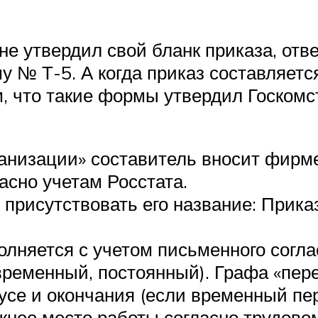
не утвердил свой бланк приказа, отв
у № Т-5. А когда приказ составляетс
, что такие формы утвердил Госкомст
ганизации» составитель вносит фирм
асно учетам Росстата.
присутствовать его название: Приказ
олняется с учетом письменного согла
(временный, постоянный). Графа «пер
усе и окончания (если временный пер
жнее место работы согласно трудово