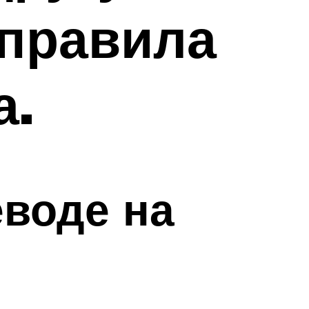
 правила
а.
еводе на