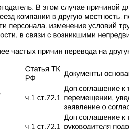
одатель. В этом случае причиной дл
реезд компании в другую местность,
и персонала, изменение условий труд
ости, в связи с возникшими непредв
ее частых причин перевода на другу
Статья ТК
Документы основа
РФ
Доп.соглашение к 
ю
ч.1 ст.72.1
перемещении, уве
заявление о соглас
Доп.соглашение к 
ч.1 ст.72.1
руководителя подр