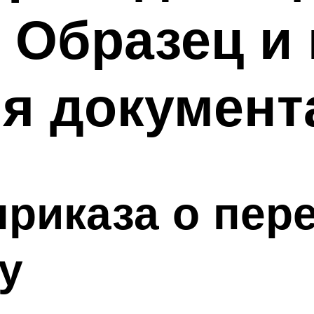
 Образец и
я документ
риказа о пер
у