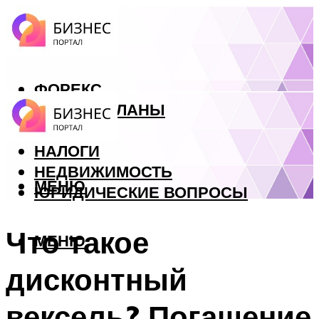
ФОРЕКС
БИЗНЕС ПЛАНЫ
КРЕДИТЫ
НАЛОГИ
НЕДВИЖИМОСТЬ
МЕНЮ
ЮРИДИЧЕСКИЕ ВОПРОСЫ
Что такое
МЕНЮ
дисконтный
вексель? Погашение