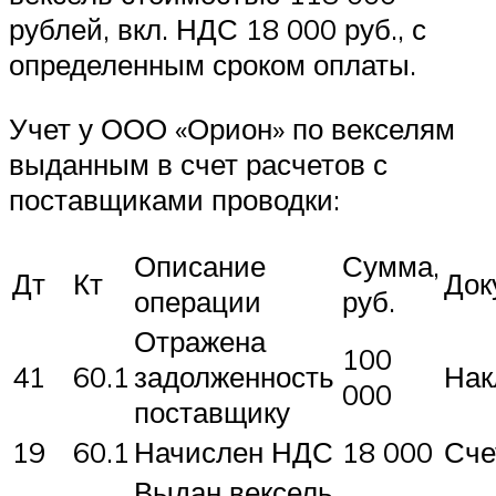
рублей, вкл. НДС 18 000 руб., с
определенным сроком оплаты.
Учет у ООО «Орион» по векселям
выданным в счет расчетов с
поставщиками проводки:
Описание
Сумма,
Дт
Кт
Док
операции
руб.
Отражена
100
41
60.1
задолженность
Нак
000
поставщику
19
60.1
Начислен НДС
18 000
Сче
Выдан вексель