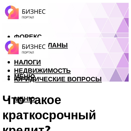
ФОРЕКС
БИЗНЕС ПЛАНЫ
КРЕДИТЫ
НАЛОГИ
НЕДВИЖИМОСТЬ
МЕНЮ
ЮРИДИЧЕСКИЕ ВОПРОСЫ
Что такое
МЕНЮ
краткосрочный
кредит?