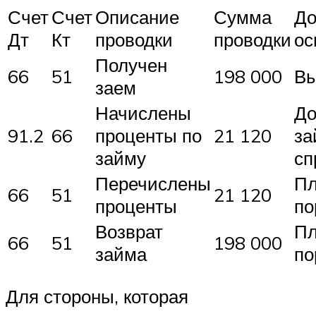
Счет
Счет
Описание
Сумма
До
Дт
Кт
проводки
проводки
ос
Получен
66
51
198 000
Вы
заем
Начислены
До
91.2
66
проценты по
21 120
за
займу
сп
Перечислены
Пл
66
51
21 120
проценты
по
Возврат
Пл
66
51
198 000
займа
по
Для стороны, которая