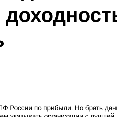
, доходност
ь
Ф России по прибыли. Но брать данн
дем указывать организации с лучшей