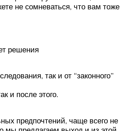
ете не сомневаться, что вам тоже
еет решения
ледования, так и от “законного”
к и после этого.
ных предпочтений, чаще всего не
о мы предлагаем выход и из этой