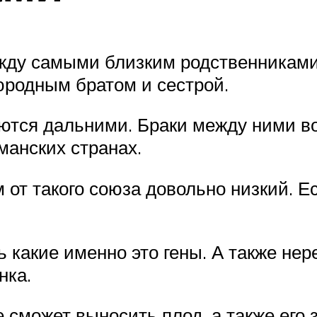
жду самыми близким родственниками.
юродным братом и сестрой.
ются дальними. Браки между ними в
манских странах.
от такого союза довольно низкий. Ес
какие именно это гены. А также нер
нка.
е сможет выносить плод, а также его