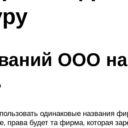
уру
званий ООО на
ь
 использовать одинаковые названия ф
е, права будет та фирма, которая за