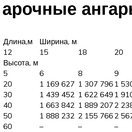
арочные анга
Длина,м
Ширина, м
12
15
18
20
Высота, м
5
6
8
9
20
1 169 627
1 307 796
1 53
30
1 439 452
1 622 649
1 91
40
1 663 842
1 889 207
2 23
50
1 888 232
2 155 766
2 56
60
–
–
–