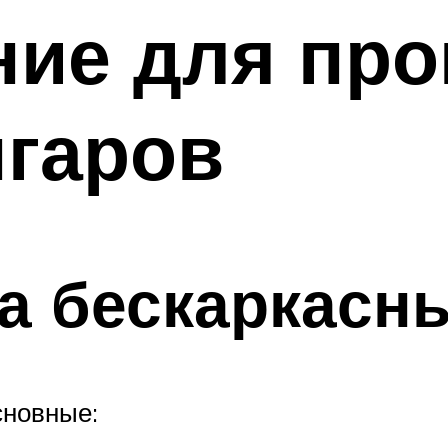
ие для про
нгаров
а бескаркасны
сновные: