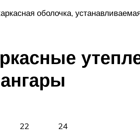
каркасная оболочка, устанавливаема
аркасные утеп
 ангары
22
24