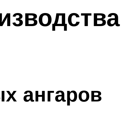
изводства
х ангаров