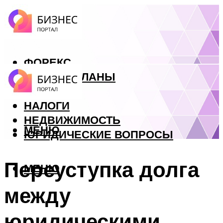
ФОРЕКС
БИЗНЕС ПЛАНЫ
КРЕДИТЫ
НАЛОГИ
НЕДВИЖИМОСТЬ
МЕНЮ
ЮРИДИЧЕСКИЕ ВОПРОСЫ
Переуступка долга
МЕНЮ
между
юридическими