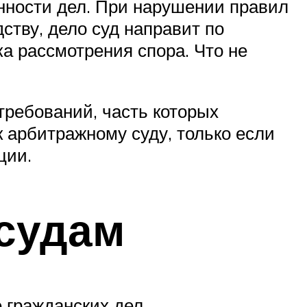
нности дел. При нарушении правил
дству, дело суд направит по
ка рассмотрения спора. Что не
требований, часть которых
 арбитражному суду, только если
ции.
судам
е гражданских дел