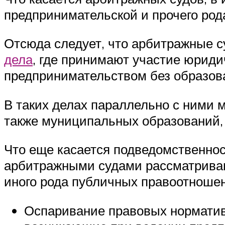
предпринимательской и прочего рода
Отсюда следует, что арбитражные 
дела
, где принимают участие юриди
предпринимательством без образов
В таких делах параллельно с ними м
также муниципальных образований, 
Что еще касается подведомственнос
арбитражными судами рассматриваю
иного рода публичных правоотношен
Оспаривание правовых нормативн