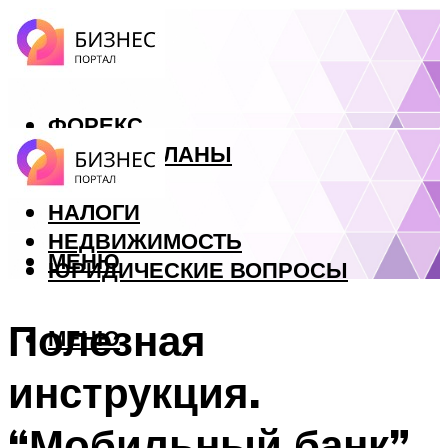
ФОРЕКС
БИЗНЕС ПЛАНЫ
КРЕДИТЫ
НАЛОГИ
НЕДВИЖИМОСТЬ
МЕНЮ
ЮРИДИЧЕСКИЕ ВОПРОСЫ
Полезная
МЕНЮ
инструкция.
“Мобильный банк”