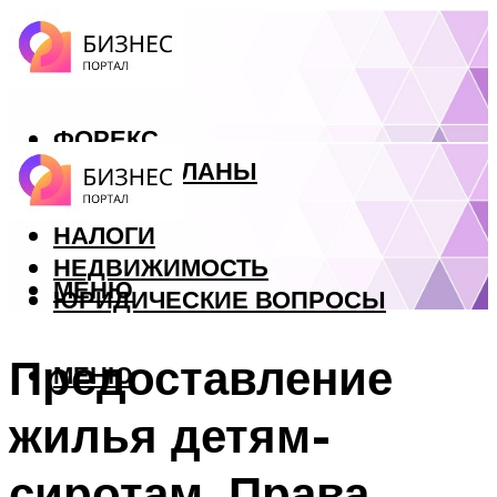
ФОРЕКС
БИЗНЕС ПЛАНЫ
КРЕДИТЫ
НАЛОГИ
НЕДВИЖИМОСТЬ
МЕНЮ
ЮРИДИЧЕСКИЕ ВОПРОСЫ
Предоставление
МЕНЮ
жилья детям-
сиротам. Права