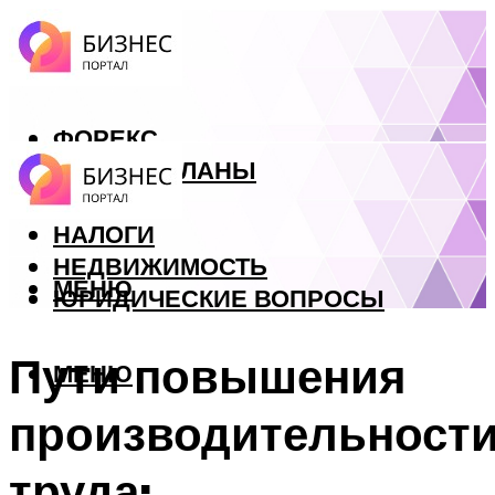
ФОРЕКС
БИЗНЕС ПЛАНЫ
КРЕДИТЫ
НАЛОГИ
НЕДВИЖИМОСТЬ
МЕНЮ
ЮРИДИЧЕСКИЕ ВОПРОСЫ
Пути повышения
МЕНЮ
производительност
труда: