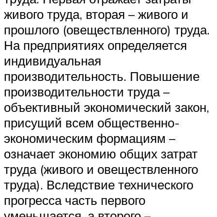
живого труда, вторая – живого и
прошлого (овеществленного) труда.
На предприятиях определяется
индивидуальная
производительность. Повышение
производительности труда –
объективный экономический закон,
присущий всем общественно-
экономическим формациям –
означает экономию общих затрат
труда (живого и овеществленного
труда). Вследствие технического
прогресса часть первого
уменьшается, а второго –