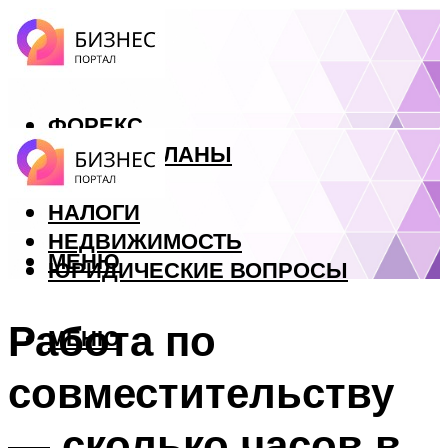
ФОРЕКС
БИЗНЕС ПЛАНЫ
КРЕДИТЫ
НАЛОГИ
НЕДВИЖИМОСТЬ
МЕНЮ
ЮРИДИЧЕСКИЕ ВОПРОСЫ
Работа по
МЕНЮ
совместительству
— сколько часов в