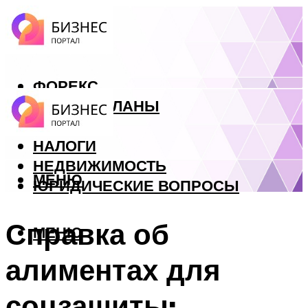
ФОРЕКС
БИЗНЕС ПЛАНЫ
КРЕДИТЫ
НАЛОГИ
НЕДВИЖИМОСТЬ
МЕНЮ
ЮРИДИЧЕСКИЕ ВОПРОСЫ
Справка об
МЕНЮ
алиментах для
соцзащиты: