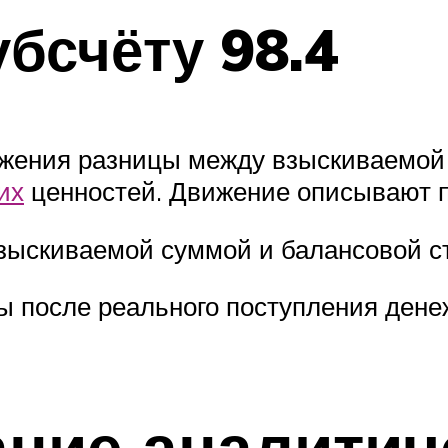
бсчёту 98.4
ражения разницы между взыскиваемой
их
ценностей. Движение описывают п
взыскиваемой суммой и балансовой с
ы после реального поступления дене
ние аналитич