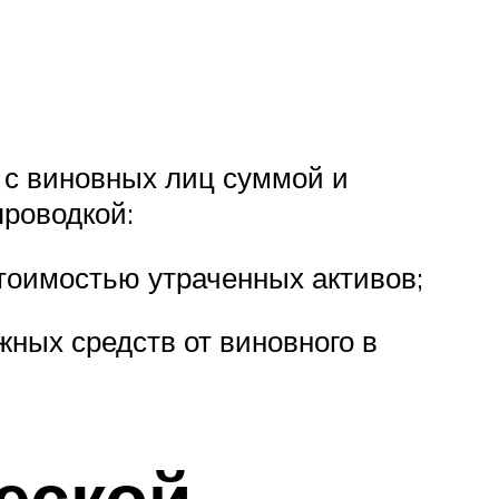
 с виновных лиц суммой и
роводкой:
тоимостью утраченных активов;
жных средств от виновного в
еской