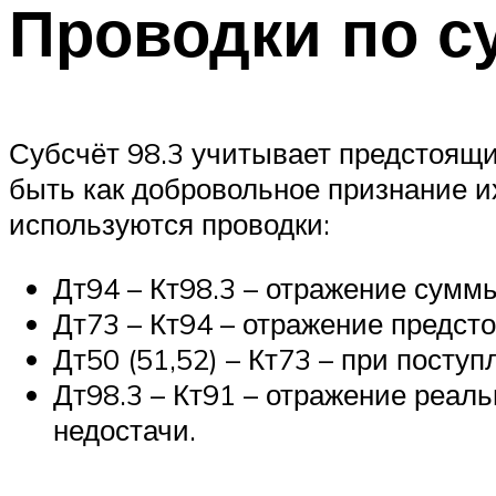
Проводки по су
Субсчёт 98.3 учитывает предстоящи
быть как добровольное признание их
используются проводки:
Дт94 – Кт98.3 – отражение сумм
Дт73 – Кт94 – отражение предст
Дт50 (51,52) – Кт73 – при посту
Дт98.3 – Кт91 – отражение реал
недостачи.