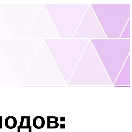
иодов: