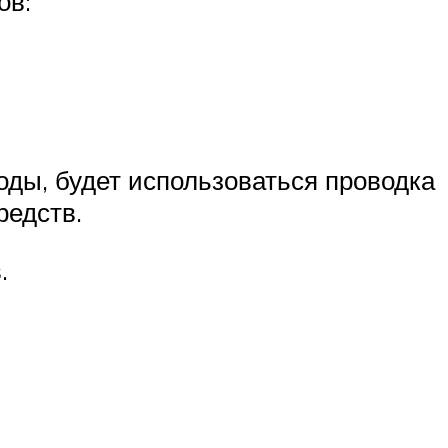
ов:
оды, будет использоваться проводка
редств.
.