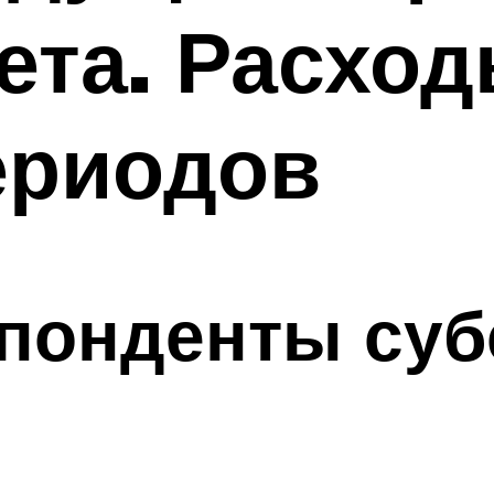
ета. Расхо
ериодов
понденты суб