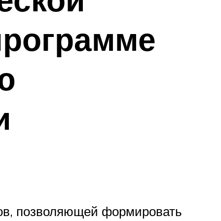
программе
ю
и
тов, позволяющей формировать