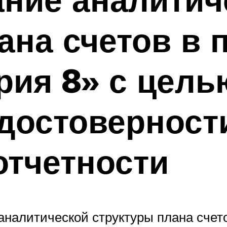
ана счетов в 
рия 8» с цель
достоверност
отчетности
аналитической структуры плана сче