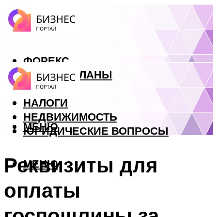
ФОРЕКС
БИЗНЕС ПЛАНЫ
КРЕДИТЫ
НАЛОГИ
НЕДВИЖИМОСТЬ
МЕНЮ
ЮРИДИЧЕСКИЕ ВОПРОСЫ
Реквизиты для
МЕНЮ
оплаты
госпошлины за