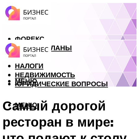
ФОРЕКС
БИЗНЕС ПЛАНЫ
КРЕДИТЫ
НАЛОГИ
НЕДВИЖИМОСТЬ
МЕНЮ
ЮРИДИЧЕСКИЕ ВОПРОСЫ
Самый дорогой
МЕНЮ
ресторан в мире:
что подают к столу