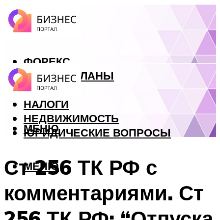
ФОРЕКС
БИЗНЕС ПЛАНЫ
КРЕДИТЫ
НАЛОГИ
НЕДВИЖИМОСТЬ
МЕНЮ
ЮРИДИЧЕСКИЕ ВОПРОСЫ
Ст 256 ТК РФ с
МЕНЮ
комментариями. Ст
256 ТК РФ: “Отпуска