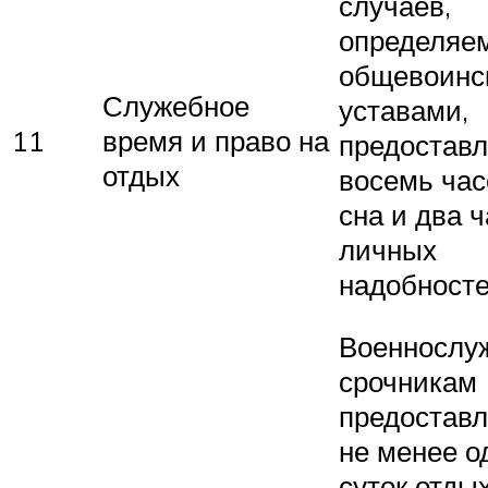
случаев,
определяе
общевоинс
Служебное
уставами,
11
время и право на
предоставл
отдых
восемь час
сна и два 
личных
надобносте
Военнослу
срочникам
предостав
не менее о
суток отды