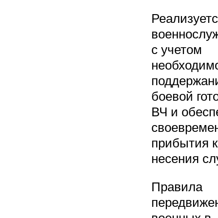
Реализует
военнослу
с учетом
необходим
поддержан
боевой гот
ВЧ и обесп
своевреме
прибытия к
несения сл
Правила
передвиже
военных в