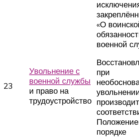
исключения
закреплён
«О воинско
обязанност
военной сл
Восстанов
Увольнение с
при
военной службы
необоснов
23
и право на
увольнени
трудоустройство
производит
соответств
Положение
порядке