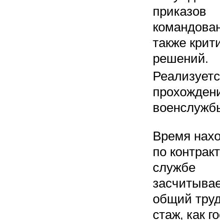
приказов
командован
также крит
решений.
Реализуетс
прохожден
военслужб
Время нах
по контракт
службе
засчитывае
общий тру
стаж, как г