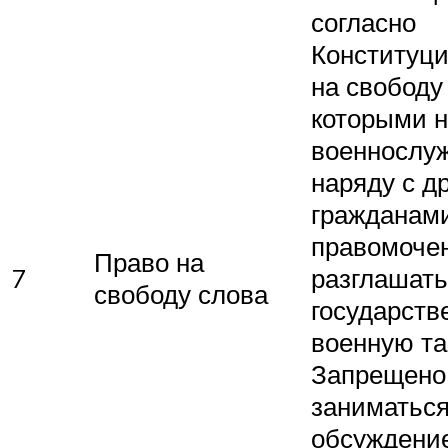
согласно
Конституци
на свободу
которыми 
военнослу
наряду с д
гражданами
правомоче
Право на
7
разглашать
свободу слова
государств
военную та
Запрещено
заниматьс
обсуждени