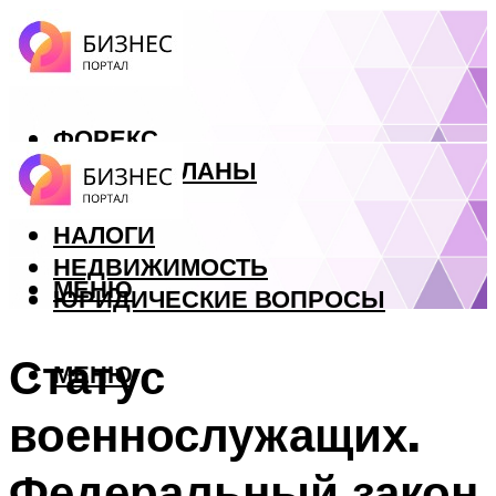
ФОРЕКС
БИЗНЕС ПЛАНЫ
КРЕДИТЫ
НАЛОГИ
НЕДВИЖИМОСТЬ
МЕНЮ
ЮРИДИЧЕСКИЕ ВОПРОСЫ
Статус
МЕНЮ
военнослужащих.
Федеральный закон