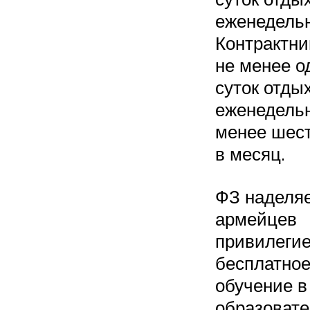
еженедельн
Контрактн
не менее о
суток отды
еженедельн
менее шест
в месяц.
ФЗ наделя
армейцев
привилегие
бесплатно
обучение в
образоват