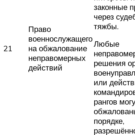
законные п
через суде
тяжбы.
Право
военнослужащего
Любые
21
на обжалование
неправоме
неправомерных
решения ор
действий
военуправ
или действ
командиров
рангов мог
обжалован
порядке,
разрешённ