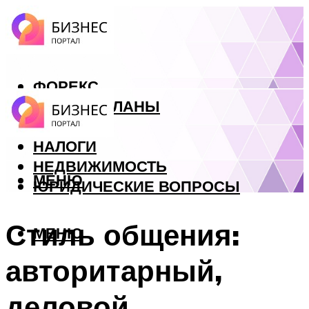
ФОРЕКС
БИЗНЕС ПЛАНЫ
КРЕДИТЫ
НАЛОГИ
НЕДВИЖИМОСТЬ
МЕНЮ
ЮРИДИЧЕСКИЕ ВОПРОСЫ
Стиль общения:
МЕНЮ
авторитарный,
деловой,