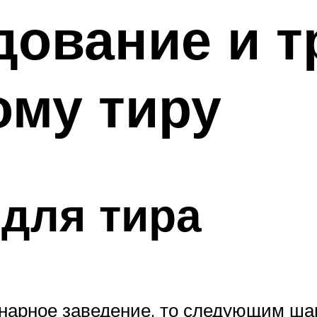
дование и 
ому тиру
для тира
нарное заведение, то следующим шаг