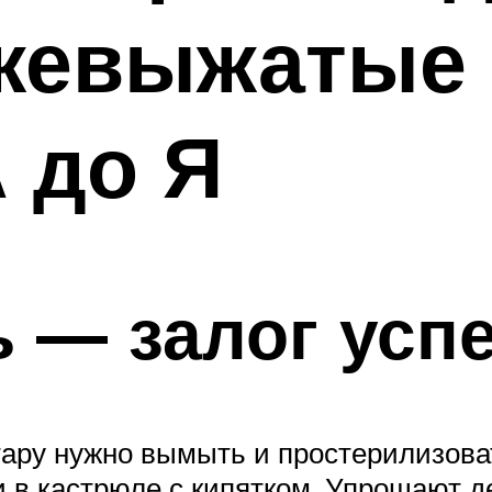
жевыжатые 
А до Я
 — залог усп
 тару нужно вымыть и простерилизова
 в кастрюле с кипятком. Упрощают д