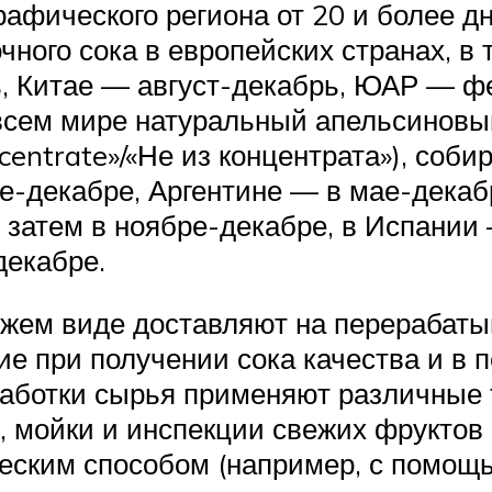
рафического региона от 20 и более дн
чного сока в европейских странах, в 
, Китае — август-декабрь, ЮАР — фе
всем мире натуральный апельсиновы
entrate»/«Не из концентрата»), соби
е-декабре, Аргентине — в мае-декабр
затем в ноябре-декабре, в Испании 
декабре.
жем виде доставляют на перерабаты
ие при получении сока качества и в 
работки сырья применяют различные 
, мойки и инспекции свежих фруктов 
еским способом (например, с помощь