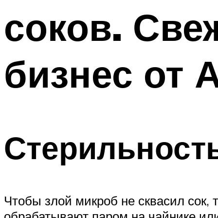
соков. Све
бизнес от 
Стерильность
Чтобы злой микроб не сквасил сок,
обрабатывают паром на чайнике или