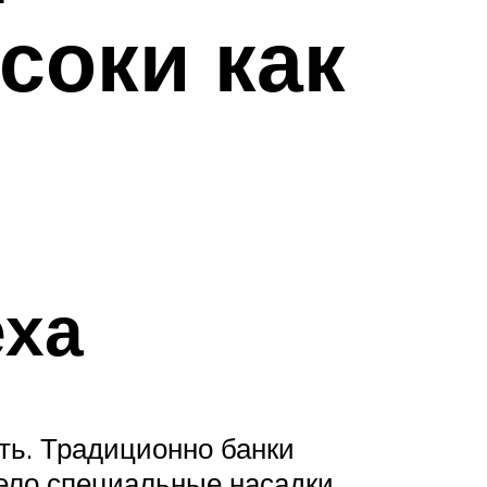
соки как
еха
ть. Традиционно банки
ело специальные насадки,