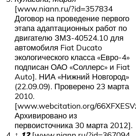
[www.niann.ru/?id=357834
Договор на проведение первого
этапа адаптационных работ по
двигателю ЗМЗ-40524.10 для
автомобиля Fiat Ducato
экологического класса «Евро-4»
подписан ОАО «Соллерс» и Fiat
Auto]. НИА «Нижний Новгород»
(22.09.09). Проверено 23 марта
2010.
[www.webcitation.org/66XFXESV
Архивировано из
первоисточника 30 марта 2012].
↑
1
2
[www.niann.ru/?id=367094