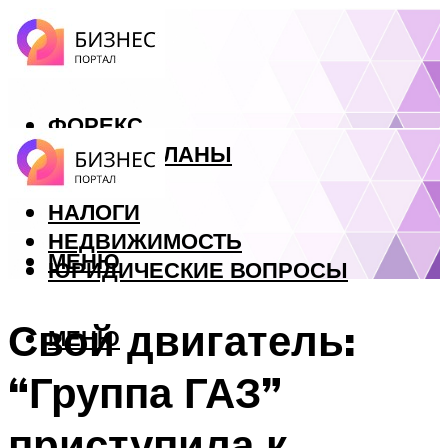
ФОРЕКС
БИЗНЕС ПЛАНЫ
КРЕДИТЫ
НАЛОГИ
НЕДВИЖИМОСТЬ
МЕНЮ
ЮРИДИЧЕСКИЕ ВОПРОСЫ
Свой двигатель:
МЕНЮ
“Группа ГАЗ”
приступила к