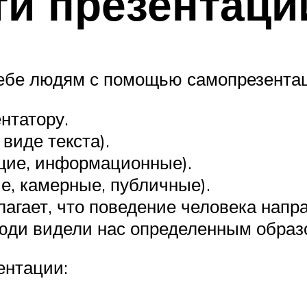
и презентаци
бе людям с помощью самопрезентаци
нтатору.
виде текста).
щие, информационные).
е, камерные, публичные).
агает, что поведение человека напр
люди видели нас определенным образ
ентации: