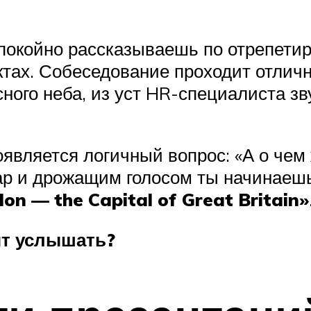
покойно рассказываешь по отрепетир
ах. Собеседование проходит отлично
сного неба, из уст HR-специалиста зв
оявляется логичный вопрос: «А о чем
ар и дрожащим голосом ты начинаешь 
on — the Capital of Great Britain»
ят услышать?