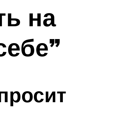
ть на
себе”
просит