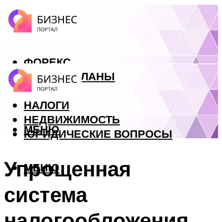
ФОРЕКС
БИЗНЕС ПЛАНЫ
КРЕДИТЫ
НАЛОГИ
НЕДВИЖИМОСТЬ
МЕНЮ
ЮРИДИЧЕСКИЕ ВОПРОСЫ
Упрощенная
МЕНЮ
система
налогообложения