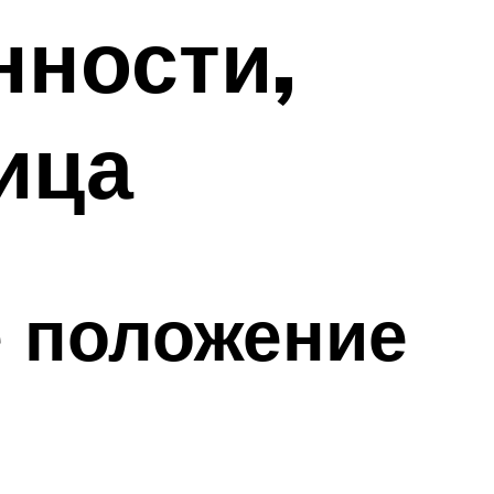
нности,
ица
 положение