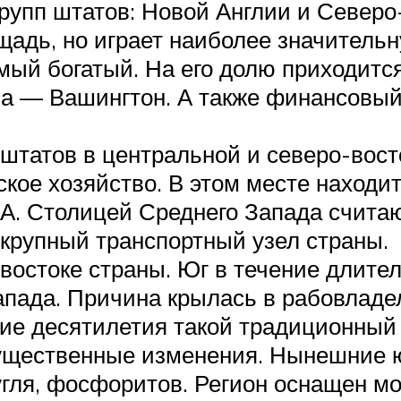
групп штатов: Новой Англии и Северо
дь, но играет наиболее значительну
мый богатый. На его долю приходитс
ва — Вашингтон. А также финансовы
татов в центральной и северо-восто
кое хозяйство. В этом месте находит
А. Столицей Среднего Запада считаю
крупный транспортный узел страны.
остоке страны. Юг в течение длител
апада. Причина крылась в рабовлад
ние десятилетия такой традиционный 
ущественные изменения. Нынешние ю
 угля, фосфоритов. Регион оснащен 