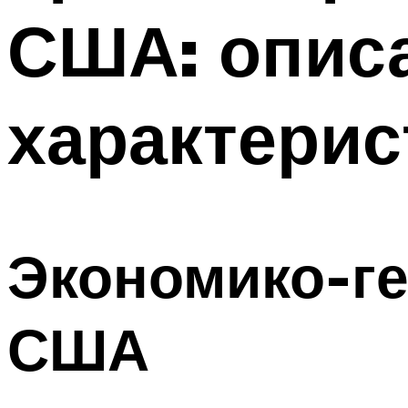
США: описа
характерис
Экономико-г
США