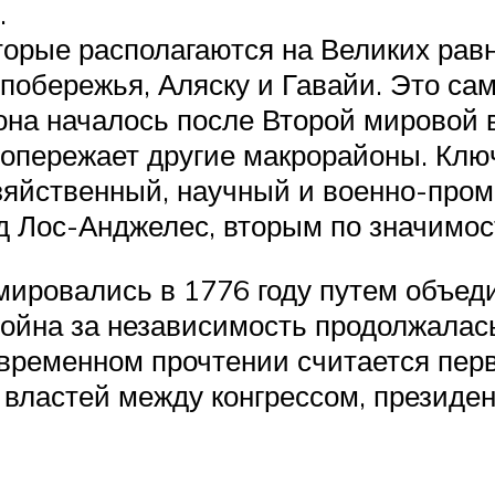
.
орые располагаются на Великих равн
 побережья, Аляску и Гавайи. Это с
она началось после Второй мировой 
 опережает другие макрорайоны. Кл
зяйственный, научный и военно-пр
д Лос-Анджелес, вторым по значимо
ровались в 1776 году путем объеди
ойна за независимость продолжалась
овременном прочтении считается пер
 властей между конгрессом, президен