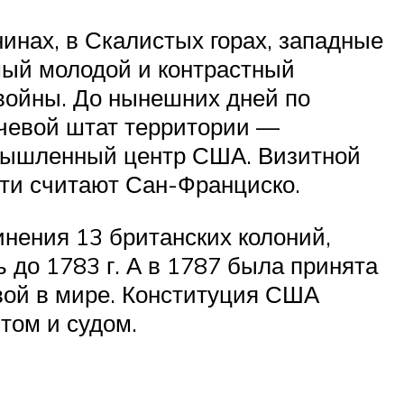
инах, в Скалистых горах, западные
амый молодой и контрастный
войны. До нынешних дней по
ючевой штат территории —
омышленный центр США. Визитной
сти считают Сан-Франциско.
нения 13 британских колоний,
 до 1783 г. А в 1787 была принята
вой в мире. Конституция США
том и судом.