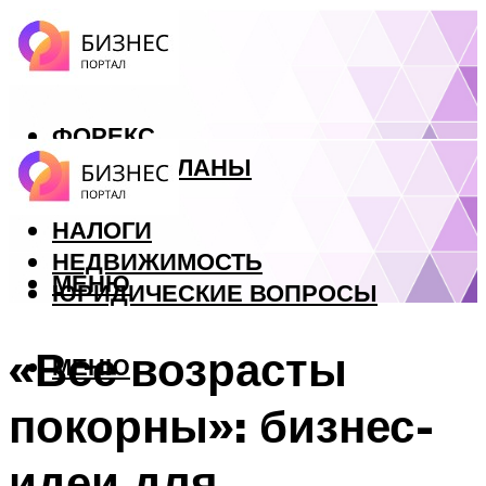
ФОРЕКС
БИЗНЕС ПЛАНЫ
КРЕДИТЫ
НАЛОГИ
НЕДВИЖИМОСТЬ
МЕНЮ
ЮРИДИЧЕСКИЕ ВОПРОСЫ
«Все возрасты
МЕНЮ
покорны»: бизнес-
идеи для