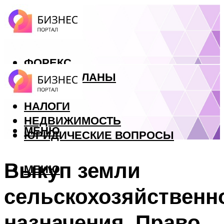
ФОРЕКС
БИЗНЕС ПЛАНЫ
КРЕДИТЫ
НАЛОГИ
НЕДВИЖИМОСТЬ
МЕНЮ
ЮРИДИЧЕСКИЕ ВОПРОСЫ
Выкуп земли
МЕНЮ
сельскохозяйственн
назначения. Право