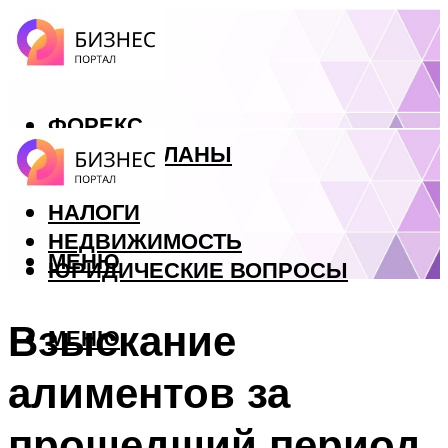
ФОРЕКС
БИЗНЕС ПЛАНЫ
КРЕДИТЫ
НАЛОГИ
НЕДВИЖИМОСТЬ
МЕНЮ
ЮРИДИЧЕСКИЕ ВОПРОСЫ
Взыскание
МЕНЮ
алиментов за
прошедший период.