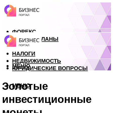
ФОРЕКС
БИЗНЕС ПЛАНЫ
КРЕДИТЫ
НАЛОГИ
НЕДВИЖИМОСТЬ
МЕНЮ
ЮРИДИЧЕСКИЕ ВОПРОСЫ
Золотые
МЕНЮ
инвестиционные
монеты.