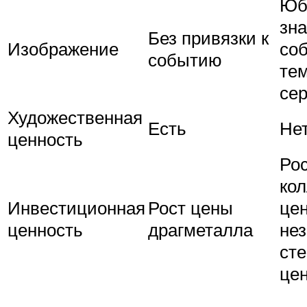
Юб
зн
Без привязки к
Изображение
со
событию
те
се
Художественная
Есть
Не
ценность
Ро
ко
Инвестиционная
Рост цены
цен
ценность
драгметалла
не
сте
це