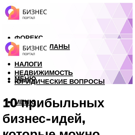
ФОРЕКС
БИЗНЕС ПЛАНЫ
КРЕДИТЫ
НАЛОГИ
НЕДВИЖИМОСТЬ
МЕНЮ
ЮРИДИЧЕСКИЕ ВОПРОСЫ
10 прибыльных
МЕНЮ
бизнес-идей,
которые можно