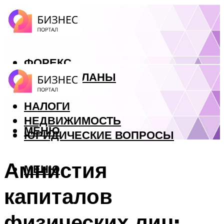
ФОРЕКС
БИЗНЕС ПЛАНЫ
КРЕДИТЫ
НАЛОГИ
НЕДВИЖИМОСТЬ
МЕНЮ
ЮРИДИЧЕСКИЕ ВОПРОСЫ
Амнистия
МЕНЮ
капиталов
физических лиц: