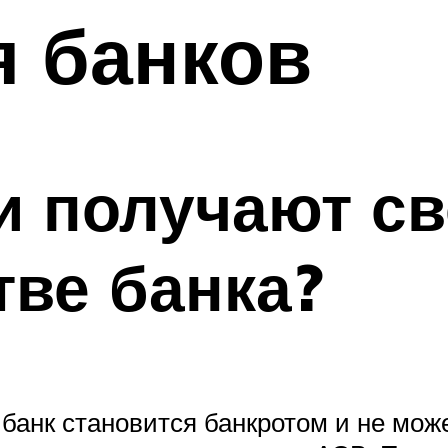
я банков
и получают св
тве банка?
 банк становится банкротом и не мо