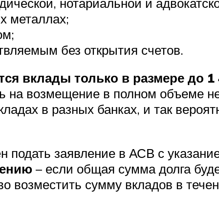
ческой, нотариальной и адвокатско
х металлах;
ом;
твляемым без открытия счетов.
ся вклады только в размере до 1
ь на возмещение в полном объеме не
ладах в разных банках, и так вероя
ен подать заявление в АСВ с указан
щению
– если общая сумма долга буде
во возместить сумму вкладов в тече