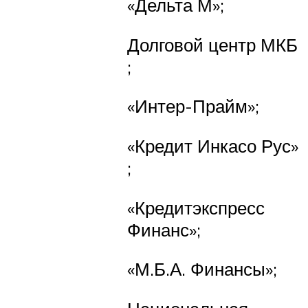
«Дельта М»​;
Долговой центр МКБ​
;
«Интер-Прайм»;
​«Кредит Инкасо Рус»​
;
«Кредитэкспресс
Финанс»;
«М.Б.А. Финансы»;