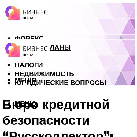
ФОРЕКС
БИЗНЕС ПЛАНЫ
КРЕДИТЫ
НАЛОГИ
НЕДВИЖИМОСТЬ
МЕНЮ
ЮРИДИЧЕСКИЕ ВОПРОСЫ
Бюро кредитной
МЕНЮ
безопасности
“Руссколлектор”: