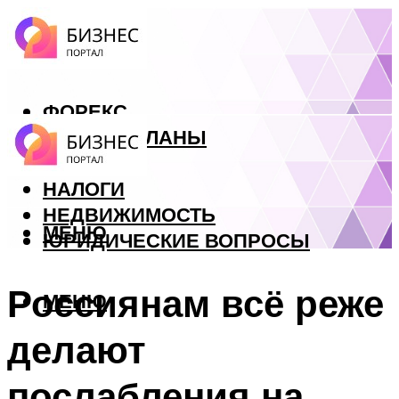
ФОРЕКС
БИЗНЕС ПЛАНЫ
КРЕДИТЫ
НАЛОГИ
НЕДВИЖИМОСТЬ
МЕНЮ
ЮРИДИЧЕСКИЕ ВОПРОСЫ
Россиянам всё реже
МЕНЮ
делают
послабления на