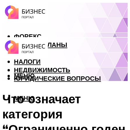
ФОРЕКС
БИЗНЕС ПЛАНЫ
КРЕДИТЫ
НАЛОГИ
НЕДВИЖИМОСТЬ
МЕНЮ
ЮРИДИЧЕСКИЕ ВОПРОСЫ
Что означает
МЕНЮ
категория
“Ограниченно годен