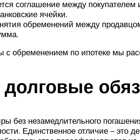
тся соглашение между покупателем и
анковские ячейки.
нятия обременений между продавцом
умма.
ы с обременением по ипотеке мы рас
долговые обяз
ы без незамедлительного погашения 
сти. Единственное отличие – это де