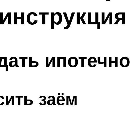
инструкция
дать ипотечно
сить заём