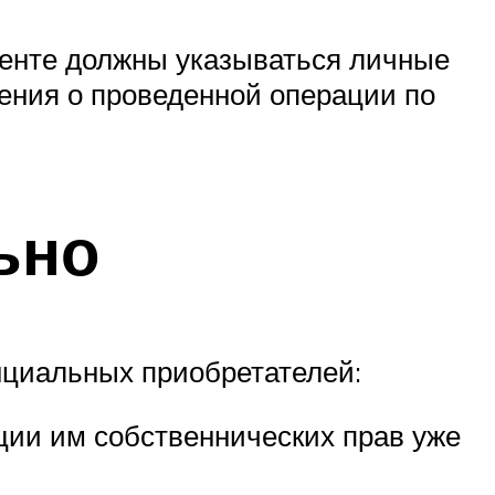
ументе должны указываться личные
дения о проведенной операции по
ьно
нциальных приобретателей:
ии им собственнических прав уже