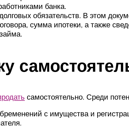
работниками банка.
 долговых обязательств. В этом док
оговора, сумма ипотеки, а также све
займа.
ку самостоятел
продать
самостоятельно. Среди поте
ременений с имущества и регистрац
ателя.