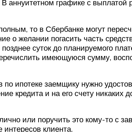
 аннуитетном графике с выплатой р
полным, то в Сбербанке могут пересч
ие о желании погасить часть средст
 позднее суток до планируемого пла
перечислить имеющуюся сумму, вос
 по ипотеке заемщику нужно удостов
ие кредита и на его счету никаких д
лично или поручить это кому-то с з
 интересов клиента.