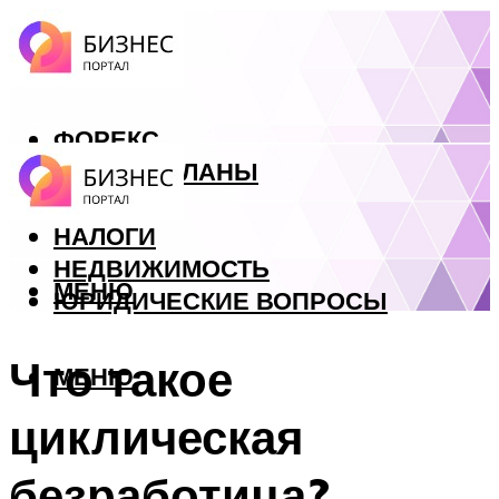
ФОРЕКС
БИЗНЕС ПЛАНЫ
КРЕДИТЫ
НАЛОГИ
НЕДВИЖИМОСТЬ
МЕНЮ
ЮРИДИЧЕСКИЕ ВОПРОСЫ
Что такое
МЕНЮ
циклическая
безработица?