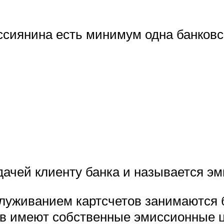
оссиянина есть минимум одна банковс
ачей клиенту банка и называется эми
луживанием картсчетов занимаются б
в имеют собственные эмиссионные ц