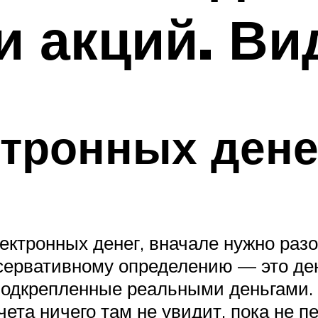
и акций. В
тронных дене
ктронных денег, вначале нужно разо
нсервативному определению — это де
одкрепленные реальными деньгами. Т
чета ничего там не увидит, пока не 