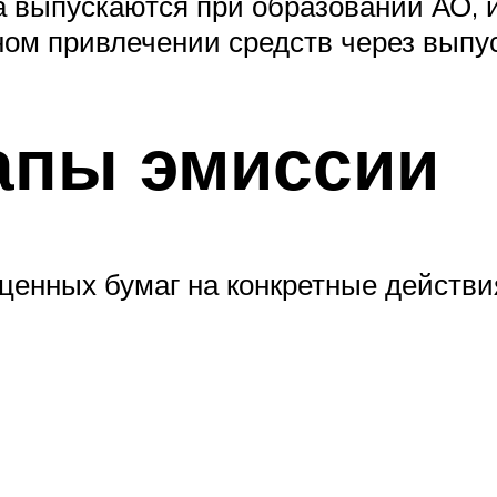
а выпускаются при образовании АО, 
м привлечении средств через выпуск
апы эмиссии
 ценных бумаг на конкретные действ