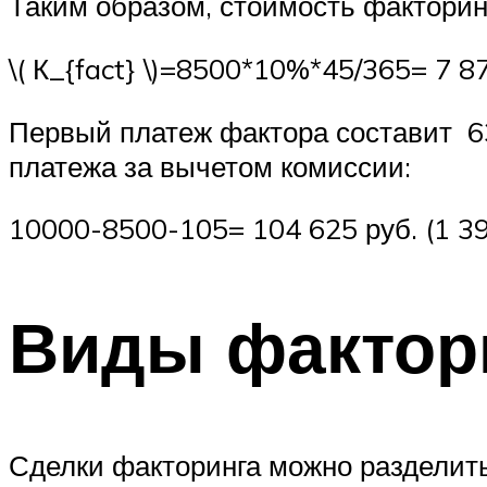
Таким образом, стоимость факторин
​\( К_{fact} \)​=8500*10%*45/365= 7 87
Первый платеж фактора составит 637
платежа за вычетом комиссии:
10000-8500-105= 104 625 руб. (1 395
Виды фактор
Сделки факторинга можно разделить