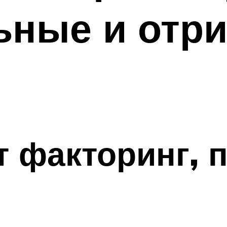
ьные и отр
т факторинг, 