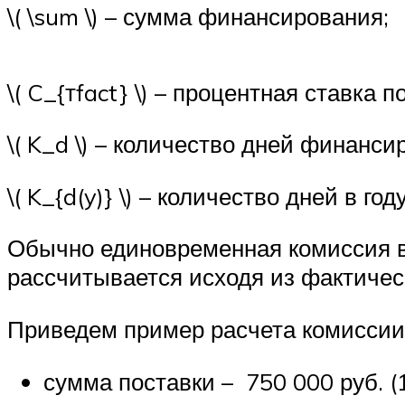
​\( \sum \)​ – сумма финансирования;
​\( C_{тfact} \)​ – процентная ставка 
​\( K_d \)​ – количество дней финанси
​\( K_{d(y)} \)​ – количество дней в году
Обычно единовременная комиссия вз
рассчитывается исходя из фактичес
Приведем пример расчета комиссии
сумма поставки – 750 000 руб. (1