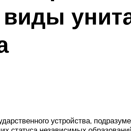
 виды унит
а
осударственного устройства, подраз
их статуса независимых образований