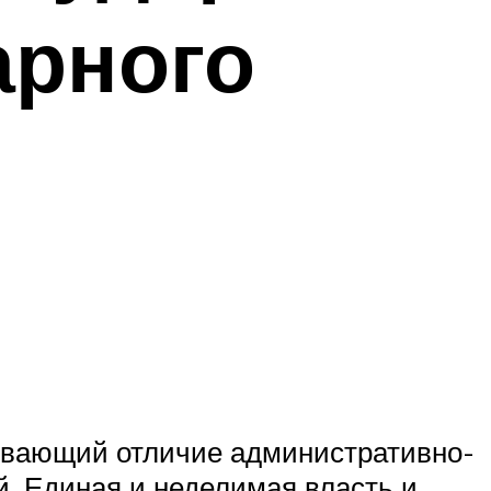
арного
умевающий отличие административно-
. Единая и неделимая власть и