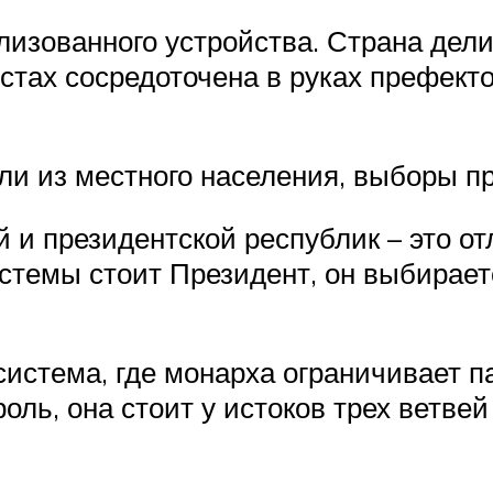
изованного устройства. Страна делит
стах сосредоточена в руках префект
и из местного населения, выборы пр
 и президентской республик – это о
системы стоит Президент, он выбирае
истема, где монарха ограничивает па
оль, она стоит у истоков трех ветве