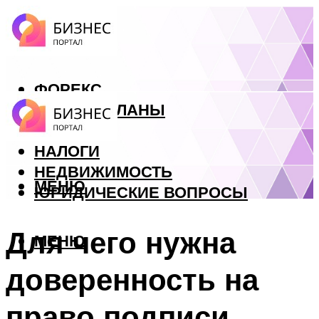
ФОРЕКС
БИЗНЕС ПЛАНЫ
КРЕДИТЫ
НАЛОГИ
НЕДВИЖИМОСТЬ
МЕНЮ
ЮРИДИЧЕСКИЕ ВОПРОСЫ
Для чего нужна
МЕНЮ
доверенность на
право подписи