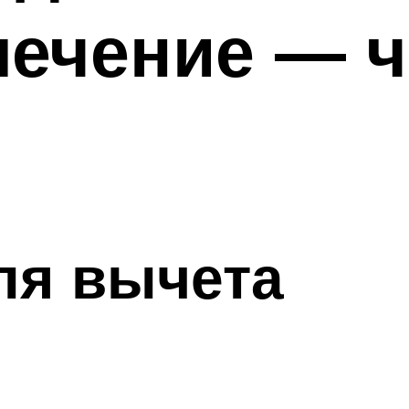
лечение — 
ля вычета