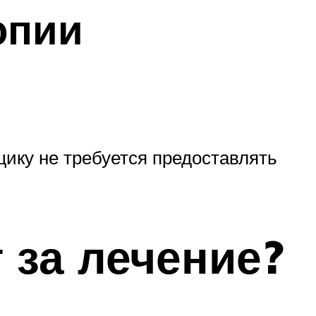
опии
ику не требуется предоставлять
 за лечение?