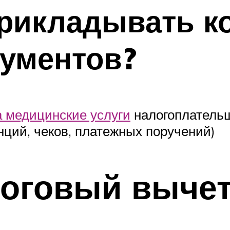
прикладывать к
ументов?
а медицинские услуги
налогоплательщ
нций, чеков, платежных поручений)
логовый вычет