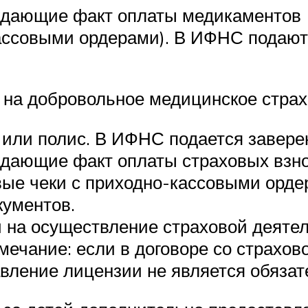
дающие факт оплаты медикаментов 
кассовыми ордерами). В ИФНС подаю
 на добровольное медицинское страх
 или полис. В ИФНС подается заверен
дающие факт оплаты страховых взно
вые чеки с приходно-кассовыми орд
кументов.
и на осуществление страховой деяте
мечание: если в договоре со страхо
авление лицензии не является обяза