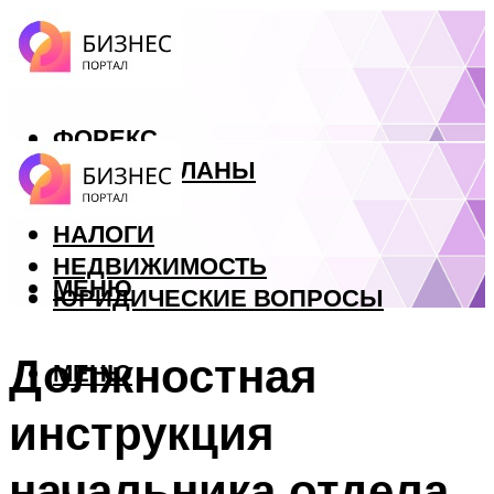
ФОРЕКС
БИЗНЕС ПЛАНЫ
КРЕДИТЫ
НАЛОГИ
НЕДВИЖИМОСТЬ
МЕНЮ
ЮРИДИЧЕСКИЕ ВОПРОСЫ
Должностная
МЕНЮ
инструкция
начальника отдела