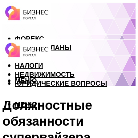
ФОРЕКС
БИЗНЕС ПЛАНЫ
КРЕДИТЫ
НАЛОГИ
НЕДВИЖИМОСТЬ
МЕНЮ
ЮРИДИЧЕСКИЕ ВОПРОСЫ
Должностные
МЕНЮ
обязанности
супервайзера.