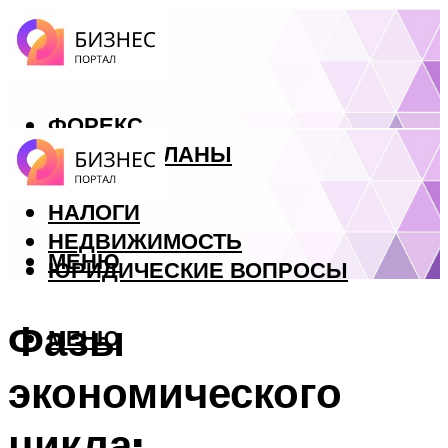
ФОРЕКС
БИЗНЕС ПЛАНЫ
КРЕДИТЫ
НАЛОГИ
НЕДВИЖИМОСТЬ
МЕНЮ
ЮРИДИЧЕСКИЕ ВОПРОСЫ
Фазы
МЕНЮ
экономического
цикла: