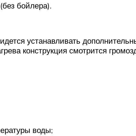
(без бойлера).
ридется устанавливать дополнительн
грева конструкция смотрится громозд
пературы воды;