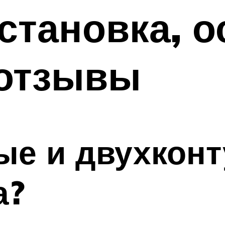
установка, 
 отзывы
е и двухконт
а?