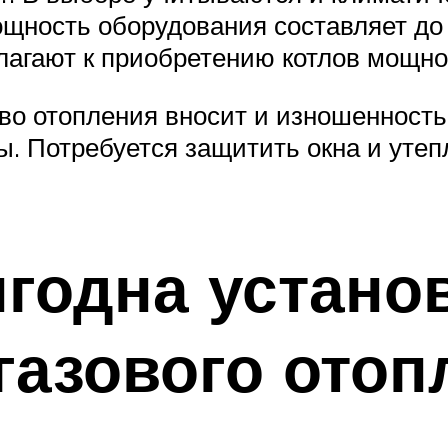
ность оборудования составляет до 1,
агают к приобретению котлов мощнос
тво отопления вносит и изношенност
. Потребуется защитить окна и утепл
годна устано
газового отоп